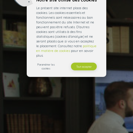
Notre site utilise des cookies
Le présent site internet place des
cookies. Les cookies essentiels et
fonctionnels sont nécessaires au bon
fonctionnement du site Internet et ne
peuvent pas être refusés. D’autres
cookies sont utilisés à des fins
statistiques (cookies d’analyse) et ne
seront placés que si vous en acceptez
le placement. Consultez notre
politique
en matière de cookies
pour en savoir
plus.
Paramétrer les
Tout accepter
cookies