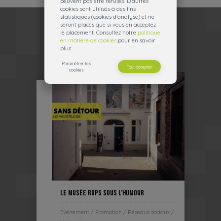
peuvent pas être refusés. D’autres
cookies sont utilisés à des fins
statistiques (cookies d’analyse) et ne
D'autres réalisations
seront placés que si vous en acceptez
le placement. Consultez notre
politique
en matière de cookies
pour en savoir
plus.
Paramétrer les
Tout accepter
cookies
Le Musée Rops sous l’humour
Evènement / Promotion / Réseaux sociaux /