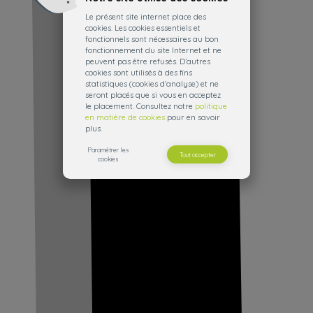
Le présent site internet place des
cookies. Les cookies essentiels et
fonctionnels sont nécessaires au bon
fonctionnement du site Internet et ne
peuvent pas être refusés. D’autres
cookies sont utilisés à des fins
statistiques (cookies d’analyse) et ne
seront placés que si vous en acceptez
le placement. Consultez notre
politique
en matière de cookies
pour en savoir
plus.
Paramétrer les
Tout accepter
cookies